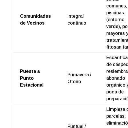
comunes,
piscinas
Comunidades
Integral
(entorno
de Vecinos
continuo
verde), p
mayores 
tratamien
fitosanita
Escarific
de césped
Puesta a
resiembra
Primavera /
Punto
abonado
Otoño
Estacional
orgánico 
poda de
preparaci
Limpieza 
parcelas,
eliminaci
Puntual /